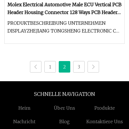
Molex Electrical Automotive Male ECU Vertical PCB
Header Housing Connector 128 Ways PCB Header
Connector 23430101 128pin
PRODUKTBESCHREIBUNG UNTERNEHMEN
DISPLAYZHEJIANG TONGSHENG ELECTRONIC CO.,
TLD. Das 1998 gegründete Unternehmen ist ein
1
2
3
SCHNELLE NAVIGATION
Heim
Über Uns
Produkte
Nachricht
Blog
Kontaktiere Uns