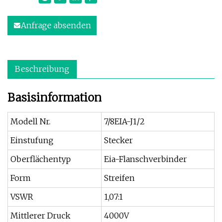
Anfrage absenden
Beschreibung
Basisinformation
Modell Nr.
7/8EIA-J1/2
Einstufung
Stecker
Oberflächentyp
Eia-Flanschverbinder
Form
Streifen
VSWR
1,07:1
Mittlerer Druck
4000V