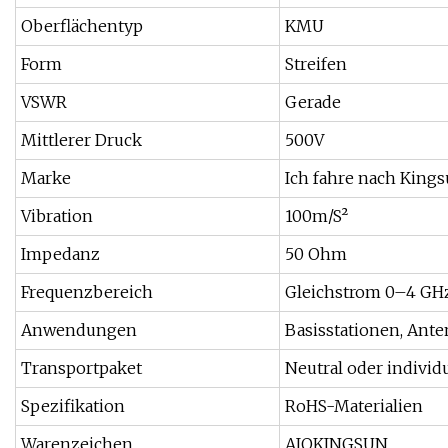
Oberflächentyp
KMU
Form
Streifen
VSWR
Gerade
Mittlerer Druck
500V
Marke
Ich fahre nach King
Vibration
100m/S²
Impedanz
50 Ohm
Frequenzbereich
Gleichstrom 0–4 GH
Anwendungen
Basisstationen, Ant
Transportpaket
Neutral oder individu
Spezifikation
RoHS-Materialien
Warenzeichen
AIOKINGSUN