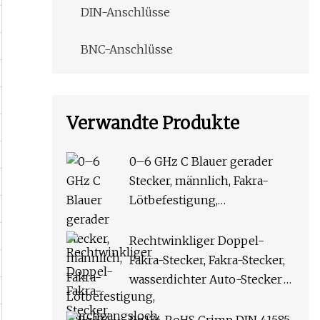
DIN-Anschlüsse
BNC-Anschlüsse
Verwandte Produkte
0–6 GHz C Blauer gerader
Stecker, männlich, Fakra-
Lötbefestigung,
Durchgangsloch,
Leiterplattenmontage,
Rechtwinkliger Doppel-
wasserdichter HF-Stecker,
Fakra-Stecker, Fakra-Stecker,
Auto-Stecker für Kfz-GPS-
wasserdichter Auto-Stecker
Antenne
auf Doppel-Buchse, Radio-
GPS-Antennen-