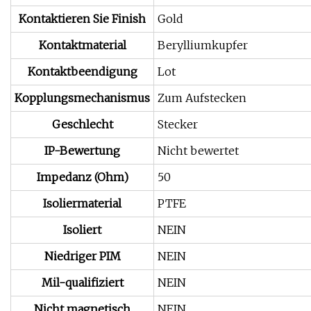
Kontaktieren Sie Finish
Gold
Kontaktmaterial
Berylliumkupfer
Kontaktbeendigung
Lot
Kopplungsmechanismus
Zum Aufstecken
Geschlecht
Stecker
IP-Bewertung
Nicht bewertet
Impedanz (Ohm)
50
Isoliermaterial
PTFE
Isoliert
NEIN
Niedriger PIM
NEIN
Mil-qualifiziert
NEIN
Nicht magnetisch
NEIN