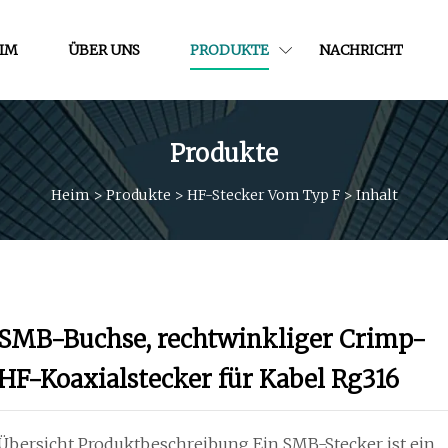
IM
ÜBER UNS
PRODUKTE
NACHRICHT
Produkte
Heim
>
Produkte
>
HF-Stecker Vom Typ F
>
Inhalt
SMB-Buchse, rechtwinkliger Crimp-
HF-Koaxialstecker für Kabel Rg316
Übersicht Produktbeschreibung Ein SMB-Stecker ist ein