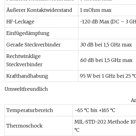
Äußerer Kontaktwiderstand
1 mOhm max
HF-Leckage
-120 dB Max (DC – 3 G
Einfügedämpfung
Gerade Steckverbinder
.30 dB bei 1,5 GHz max
Rechtwinklige
.60 dB bei 1,5 GHz max
Steckverbinder
Krafthandhabung
95 W bei 1 GHz bei 25 °
Umweltfreundlich
Ar
Temperaturbereich
−65 °C bis +165 °C
MIL-STD-202 Methode 107
Thermoschock
°C