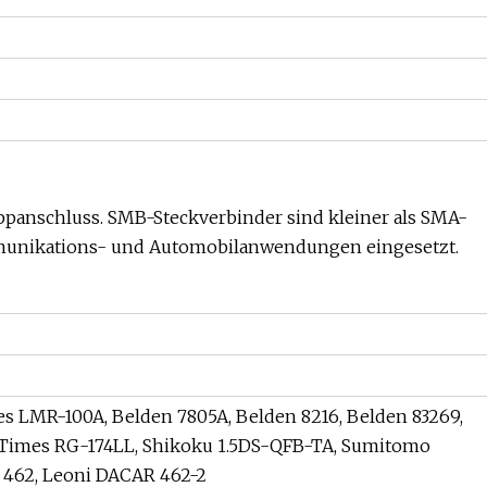
appanschluss. SMB-Steckverbinder sind kleiner als SMA-
munikations- und Automobilanwendungen eingesetzt.
es LMR-100A, Belden 7805A, Belden 8216, Belden 83269,
, Times RG-174LL, Shikoku 1.5DS-QFB-TA, Sumitomo
 462, Leoni DACAR 462-2