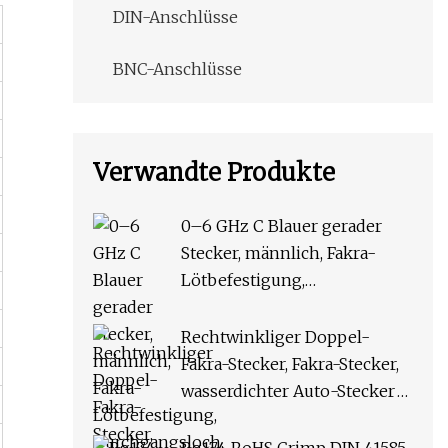
DIN-Anschlüsse
BNC-Anschlüsse
Verwandte Produkte
0–6 GHz C Blauer gerader
Stecker, männlich, Fakra-
Lötbefestigung,
Durchgangsloch,
Leiterplattenmontage,
Rechtwinkliger Doppel-
wasserdichter HF-Stecker,
Fakra-Stecker, Fakra-Stecker,
Auto-Stecker für Kfz-GPS-
wasserdichter Auto-Stecker
Antenne
auf Doppel-Buchse, Radio-
GPS-Antennen-