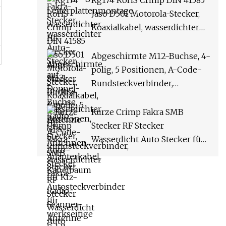
Rg174 RoHS Crimp DIN 41585
Adapterkabel, Kabelbaum
Jaso D501 Motorola-Stecker,
Koaxialkabel, wasserdichter
HF-Stecker, Auto-Stecker für
Kfz-Radio-Scanner-Antenne
Abgeschirmte M12-Buchse, 4-
polig, 5 Positionen, A-Code-
Rundsteckverbinder,
wasserdichter Fakra-
Autosteckverbinder für
Kurze Crimp Fakra SMB
werkseitige Feldbus-
Stecker RF Stecker
Materialhandhabungssensoren
Wasserdicht Auto Stecker für
und -aktoren
Rg174 Rg316 LMR100